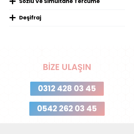
Sözlü Ve Simultane Tercüme
Deşifraj
BIZE ULAŞIN
0312 428 03 45
0542 262 03 45